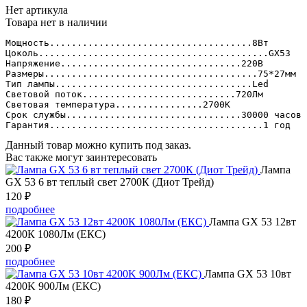
Нет артикула
Товара нет в наличии
Мощность.....................................8Вт

Цоколь..........................................GХ53

Напряжение.................................220В

Размеры.......................................75*27мм

Тип лампы....................................Led

Световой поток............................720Лм

Световая температура................2700К

Срок службы................................30000 часов

Гарантия.......................................1 год
Данный товар можно купить под заказ.
Вас также могут заинтересовать
Лампа
GX 53 6 вт теплый свет 2700К (Диот Трейд)
120
₽
подробнее
Лампа GX 53 12вт
4200К 1080Лм (ЕКС)
200
₽
подробнее
Лампа GX 53 10вт
4200K 900Лм (ЕКС)
180
₽