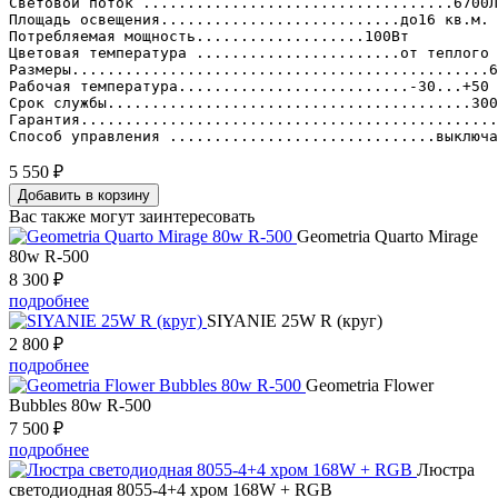
Световой поток ...................................6700Л
Площадь освещения...........................до16 кв.м.

Потребляемая мощность...................100Вт

Цветовая температура .......................от теплого 
Размеры...............................................6
Рабочая температура..........................-30...+50

Срок службы.........................................300
Гарантия...............................................
Способ управления ..............................выключа
5 550
₽
Добавить в корзину
Вас также могут заинтересовать
Geometria Quarto Mirage
80w R-500
8 300
₽
подробнее
SIYANIE 25W R (круг)
2 800
₽
подробнее
Geometria Flower
Bubbles 80w R-500
7 500
₽
подробнее
Люстра
светодиодная 8055-4+4 хром 168W + RGB